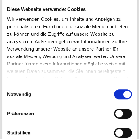
der Verein sich aktuell weiter entwickelt.
Diese Webseite verwendet Cookies
Im Rahmen dieser gab es Änderungen im Vorstand und
Wir verwenden Cookies, um Inhalte und Anzeigen zu
es wurden folgende neuen Vorstandsmitglieder
personalisieren, Funktionen für soziale Medien anbieten
gewählt.
zu können und die Zugriffe auf unsere Website zu
analysieren. Außerdem geben wir Informationen zu Ihrer
2. Vorsitzende – Bettina Bock
Verwendung unserer Website an unsere Partner für
Kassenwart – Jan-Uwe Reichardt
soziale Medien, Werbung und Analysen weiter. Unsere
Sportwart – Lisa Panitz
Partner führen diese Informationen möglicherweise mit
Jugendwart – Daniela Braun
weiteren Daten zusammen, die Sie ihnen bereitgestellt
Schriftwart – Swaantje Rose
haben oder die sie im Rahmen Ihrer Nutzung der Dienste
gesammelt haben.
Unsere Datenschutzerklärung
Besonders hat sich der gesamte Verein über die
Einwilligungsauswahl
finden Sie hier.
Ehrungen für langjährige
Notwendig
Mitgliedschaft im Ritzebüttler Reitclub gefreut.
Geehrt wurden:
Präferenzen
40 Jahre: Stefan Wiechmann
Statistiken